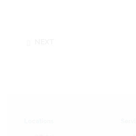
NEXT
Locations
Serv