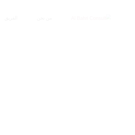
من نحن
الفريق